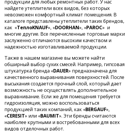
продукции для любых ремонтных работ. У нас
найдете утеплители всех видов, без которых
невозможен комфортный климат помещения. В
каталоге представлены утеплители таких брендов,
как
«
ТеплоKNAUF
», «
DOORHAN
», «
PAROC
»
и
многие другие. Все перечисленные торговые марки
заслуженно отличаются высоким качеством и
надежностью изготавливаемой продукции.
Также в нашем магазине вы можете найти
обширный выбор сухих смесей. Например, гипсовая
штукатурка бренда «
DAUER
» предназначена для
качественного выравнивания поверхностей. После
высыхания создается прочный слой, который дает
возможность не осуществлять дополнительное
выравнивание. Если же для помещения требуется
гидроизоляция, можно воспользоваться
продукцией таких компаний, как «
BERGAUF
»,
«
CERESIT
» или «
BAUMIT
». Эти бренды считаются
наиболее крупными и востребованными для всех
видов отделочных работ.