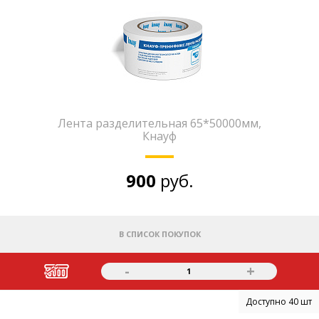
Лента разделительная 65*50000мм,
Кнауф
900
руб.
В СПИСОК ПОКУПОК
-
+
1
Доступно 40 шт