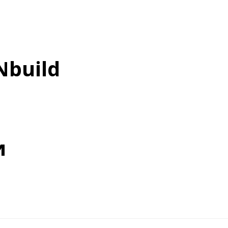
build
и