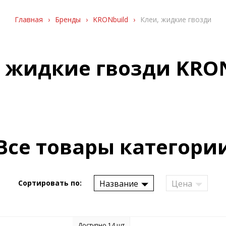
Главная
›
Бренды
›
KRONbuild
›
Клеи, жидкие гвозди
, жидкие гвозди KRON
Все товары категори
Название
Цена
Сортировать по:
Доступно 14 шт