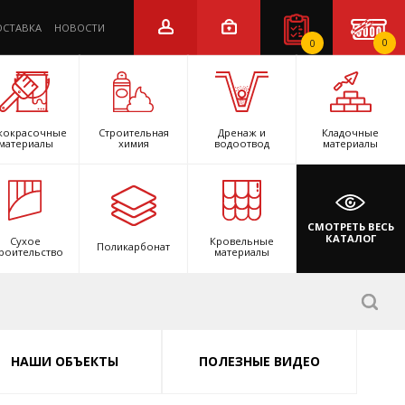
ОСТАВКА
НОВОСТИ
0
0
кокрасочные
Строительная
Дренаж и
Кладочные
материалы
химия
водоотвод
материалы
СМОТРЕТЬ ВЕСЬ
КАТАЛОГ
Сухое
Кровельные
Поликарбонат
роительство
материалы
НАШИ ОБЪЕКТЫ
ПОЛЕЗНЫЕ ВИДЕО