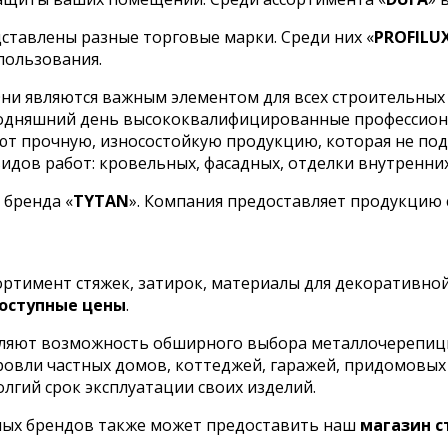
ставлены разные торговые марки. Среди них «
PROFILU
пользования.
ни являются важным элементом для всех строительных 
сегодняшний день высококвалифицированные профессио
кают прочную, износостойкую продукцию, которая не п
дов работ: кровельных, фасадных, отделки внутренних 
 бренда «
TYTAN
». Компания предоставляет продукцию
сортимент стяжек, затирок, материалы для декоративно
оступные цены
.
ляют возможность обширного выбора металлочерепицы 
кровли частных домов, коттеджей, гаражей, придомовы
олгий срок эксплуатации своих изделий.
ных брендов также может предоставить наш
магазин 