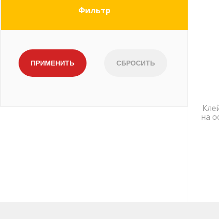
Фильтр
Кле
на о