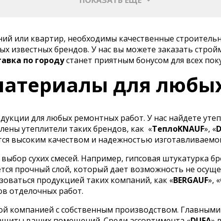
ений или квартир, необходимы качественные строитель
х известных брендов. У нас вы можете заказать строй
тавка по городу
станет приятным бонусом для всех пок
атериалы для любы
укции для любых ремонтных работ. У нас найдете утеп
лены утеплители таких брендов, как
«
ТеплоKNAUF
», «
ся высоким качеством и надежностью изготавливаемо
ыбор сухих смесей. Например, гипсовая штукатурка бр
тся прочный слой, который дает возможность не осуще
оваться продукцией таких компаний, как «
BERGAUF
», «
ов отделочных работ.
ой компанией с собственным производством. Главными
ащиты ваших помещений. Среди ассортимента «
DUFA
» 