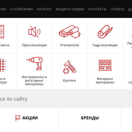
НАЯ
О КОМПАНИИ
КАТАЛОГ
АКЦИИ И СКИДКИ
КОНТАКТЫ
ОПЛАТА
Д
Ла
смеси
Звукоизоляция
Утеплители
Гидроизоляция
Инструменты и
и и
Фасадные
расходные
Крепеж
тура
материалы
ст
материалы
АКЦИИ
БРЕНДЫ