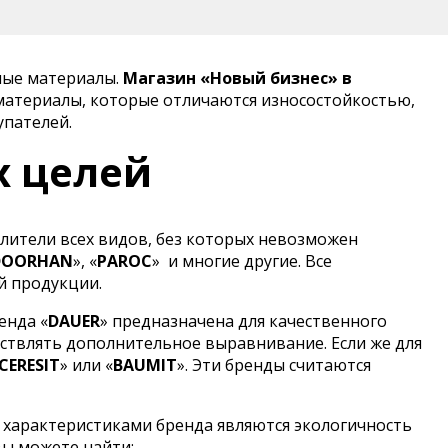
ные материалы.
Магазин «Новый бизнес» в
материалы, которые отличаются износостойкостью,
упателей.
х целей
лители всех видов, без которых невозможен
DOORHAN
», «
PAROC
»
и многие другие. Все
й продукции.
енда «
DAUER
» предназначена для качественного
ствлять дополнительное выравнивание. Если же для
CERESIT
» или «
BAUMIT
». Эти бренды считаются
 характеристиками бренда являются экологичность
вы можете найти: