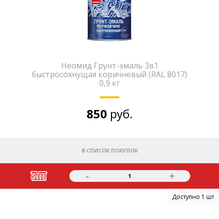
Неомид Грунт-эмаль 3в1
быстросохнущая коричневый (RAL 8017)
0,9 кг
850
руб.
В СПИСОК ПОКУПОК
-
+
1
Доступно 1 шт