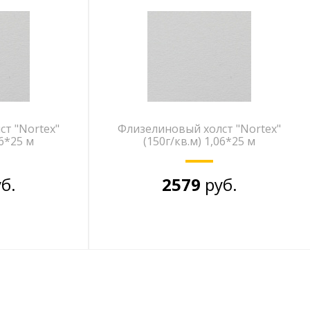
т "Nortex"
Флизелиновый холст "Nortex"
06*25 м
(150г/кв.м) 1,06*25 м
б.
2579
руб.