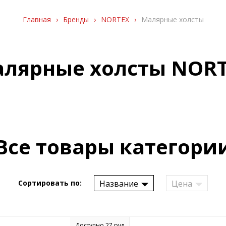
Главная
›
Бренды
›
NORTEX
›
Малярные холсты
лярные холсты NOR
Все товары категори
Название
Цена
Сортировать по:
Доступно 27 рул