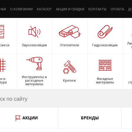
НАЯ
О КОМПАНИИ
КАТАЛОГ
АКЦИИ И СКИДКИ
КОНТАКТЫ
ОПЛАТА
Д
Ла
смеси
Звукоизоляция
Утеплители
Гидроизоляция
Инструменты и
и и
Фасадные
расходные
Крепеж
тура
материалы
ст
материалы
АКЦИИ
БРЕНДЫ