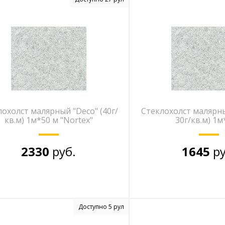
лохолст малярный "Deco" (40г/
Стеклохолст малярный
кв.м) 1м*50 м "Nortex"
30г/кв.м) 1
2330
руб.
1645
ру
Доступно 5 рул