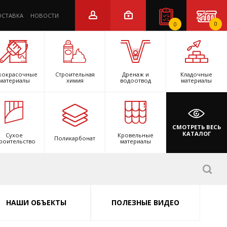
ОСТАВКА
НОВОСТИ
0
0
кокрасочные
Строительная
Дренаж и
Кладочные
материалы
химия
водоотвод
материалы
СМОТРЕТЬ ВЕСЬ
КАТАЛОГ
Сухое
Кровельные
Поликарбонат
роительство
материалы
НАШИ ОБЪЕКТЫ
ПОЛЕЗНЫЕ ВИДЕО