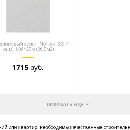
елиновый холст "Nortex" (85г/
кв.м) 1.06*25м (26,5м2)
1715
руб.
ПОКАЗАТЬ ЕЩЕ
ений или квартир, необходимы качественные строитель