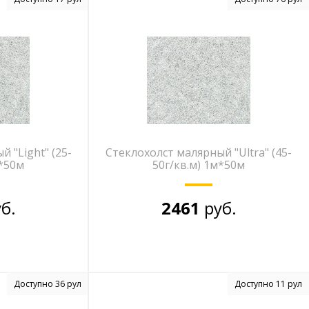
 "Light" (25-
Стеклохолст малярный "Ultra" (45-
м*50м
50г/кв.м) 1м*50м
б.
2461
руб.
Доступно 36 рул
Доступно 11 рул