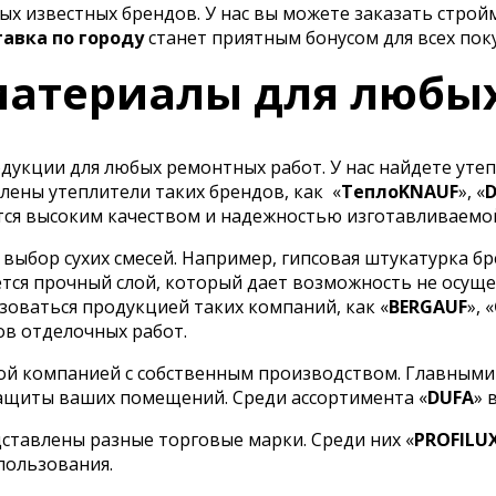
х известных брендов. У нас вы можете заказать строй
тавка по городу
станет приятным бонусом для всех пок
атериалы для любы
укции для любых ремонтных работ. У нас найдете утеп
лены утеплители таких брендов, как
«
ТеплоKNAUF
», «
ся высоким качеством и надежностью изготавливаемо
ыбор сухих смесей. Например, гипсовая штукатурка бр
тся прочный слой, который дает возможность не осуще
оваться продукцией таких компаний, как «
BERGAUF
», «
ов отделочных работ.
ой компанией с собственным производством. Главными
ащиты ваших помещений. Среди ассортимента «
DUFA
» 
ставлены разные торговые марки. Среди них «
PROFILU
пользования.