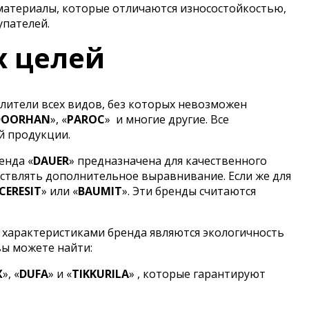
материалы, которые отличаются износостойкостью,
упателей.
х целей
лители всех видов, без которых невозможен
DOORHAN
», «
PAROC
»
и многие другие. Все
й продукции.
енда «
DAUER
» предназначена для качественного
ствлять дополнительное выравнивание. Если же для
CERESIT
» или «
BAUMIT
». Эти бренды считаются
 характеристиками бренда являются экологичность
вы можете найти:
X
», «
DUFA
» и «
TIKKURILA
» , которые гарантируют