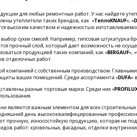
укции для любых ремонтных работ. У нас найдете утеп
лены утеплители таких брендов, как
«
ТеплоKNAUF
», «
ся высоким качеством и надежностью изготавливаемо
ыбор сухих смесей. Например, гипсовая штукатурка бр
тся прочный слой, который дает возможность не осуще
оваться продукцией таких компаний, как «
BERGAUF
», «
ов отделочных работ.
ой компанией с собственным производством. Главными
ащиты ваших помещений. Среди ассортимента «
DUFA
» 
ставлены разные торговые марки. Среди них «
PROFILU
пользования.
ни являются важным элементом для всех строительных 
сегодняшний день высококвалифицированные профессио
кают прочную, износостойкую продукцию, которая не п
дов работ: кровельных, фасадных, отделки внутренних 