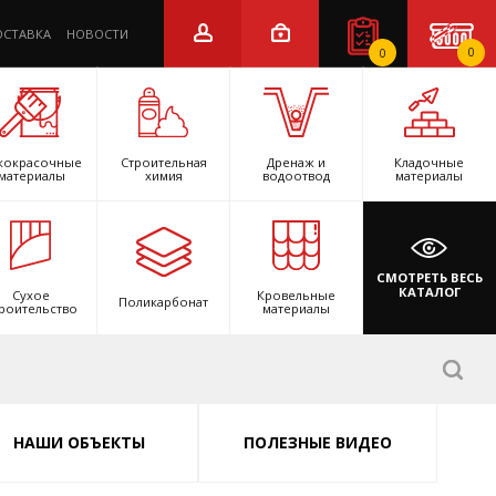
ОСТАВКА
НОВОСТИ
0
0
кокрасочные
Строительная
Дренаж и
Кладочные
материалы
химия
водоотвод
материалы
СМОТРЕТЬ ВЕСЬ
КАТАЛОГ
Сухое
Кровельные
Поликарбонат
роительство
материалы
НАШИ ОБЪЕКТЫ
ПОЛЕЗНЫЕ ВИДЕО