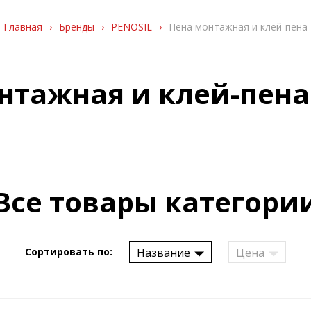
Главная
›
Бренды
›
PENOSIL
›
Пена монтажная и клей-пена
нтажная и клей-пена
Все товары категори
Название
Цена
Сортировать по: