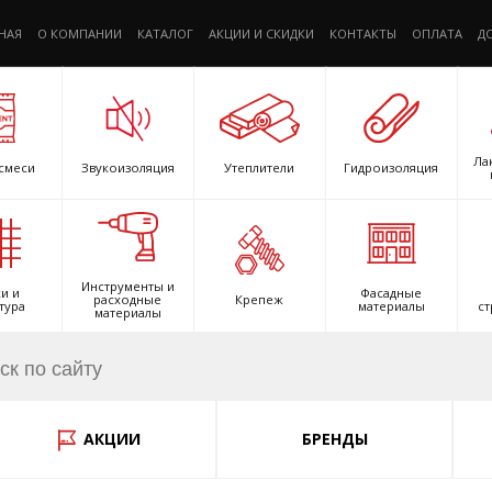
НАЯ
О КОМПАНИИ
КАТАЛОГ
АКЦИИ И СКИДКИ
КОНТАКТЫ
ОПЛАТА
Д
Ла
смеси
Звукоизоляция
Утеплители
Гидроизоляция
Инструменты и
и и
Фасадные
расходные
Крепеж
тура
материалы
ст
материалы
АКЦИИ
БРЕНДЫ