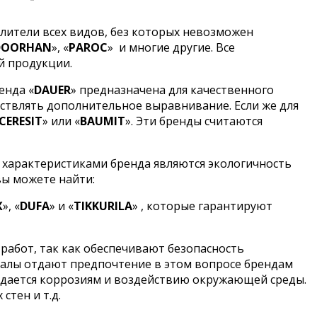
лители всех видов, без которых невозможен
DOORHAN
», «
PAROC
»
и многие другие. Все
й продукции.
енда «
DAUER
» предназначена для качественного
ствлять дополнительное выравнивание. Если же для
CERESIT
» или «
BAUMIT
». Эти бренды считаются
 характеристиками бренда являются экологичность
вы можете найти:
X
», «
DUFA
» и «
TIKKURILA
» , которые гарантируют
работ, так как обеспечивают безопасность
налы отдают предпочтение в этом вопросе брендам
оддается коррозиям и воздействию окружающей среды.
стен и т.д.