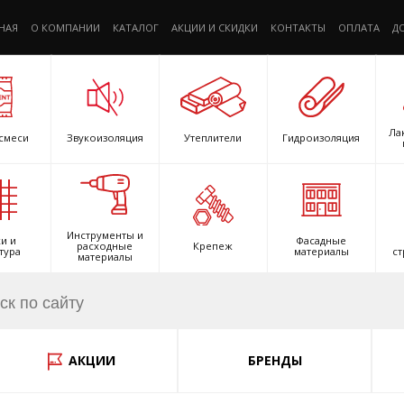
НАЯ
О КОМПАНИИ
КАТАЛОГ
АКЦИИ И СКИДКИ
КОНТАКТЫ
ОПЛАТА
Д
Ла
смеси
Звукоизоляция
Утеплители
Гидроизоляция
Инструменты и
и и
Фасадные
расходные
Крепеж
тура
материалы
ст
материалы
АКЦИИ
БРЕНДЫ