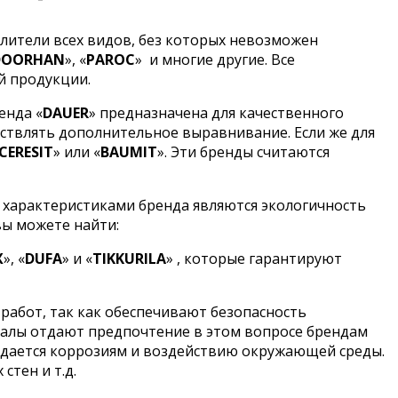
лители всех видов, без которых невозможен
DOORHAN
», «
PAROC
»
и многие другие. Все
й продукции.
енда «
DAUER
» предназначена для качественного
ствлять дополнительное выравнивание. Если же для
CERESIT
» или «
BAUMIT
». Эти бренды считаются
 характеристиками бренда являются экологичность
вы можете найти:
X
», «
DUFA
» и «
TIKKURILA
» , которые гарантируют
работ, так как обеспечивают безопасность
налы отдают предпочтение в этом вопросе брендам
оддается коррозиям и воздействию окружающей среды.
стен и т.д.