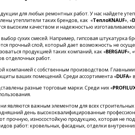
укции для любых ремонтных работ. У нас найдете утеп
лены утеплители таких брендов, как
«
ТеплоKNAUF
», «
ся высоким качеством и надежностью изготавливаемо
ыбор сухих смесей. Например, гипсовая штукатурка бр
тся прочный слой, который дает возможность не осуще
оваться продукцией таких компаний, как «
BERGAUF
», «
ов отделочных работ.
ой компанией с собственным производством. Главными
ащиты ваших помещений. Среди ассортимента «
DUFA
» 
ставлены разные торговые марки. Среди них «
PROFILU
пользования.
ни являются важным элементом для всех строительных 
сегодняшний день высококвалифицированные профессио
кают прочную, износостойкую продукцию, которая не п
дов работ: кровельных, фасадных, отделки внутренних 