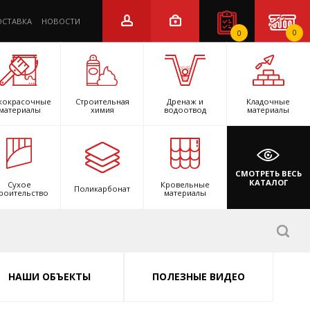
ОСТАВКА
НОВОСТИ
0
0
кокрасочные
Строительная
Дренаж и
Кладочные
материалы
химия
водоотвод
материалы
СМОТРЕТЬ ВЕСЬ
КАТАЛОГ
Сухое
Кровельные
Поликарбонат
роительство
материалы
НАШИ ОБЪЕКТЫ
ПОЛЕЗНЫЕ ВИДЕО