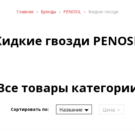
Главная
›
Бренды
›
PENOSIL
›
Жидкие гвозди
идкие гвозди PENOS
Все товары категори
Название
Цена
Сортировать по: