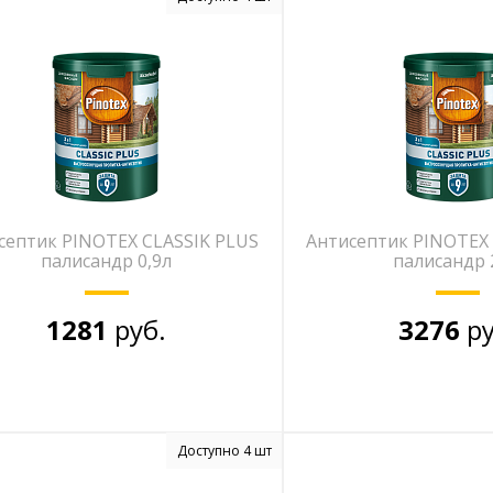
септик PINOTEX CLASSIK PLUS
Антисептик PINOTEX 
палисандр 0,9л
палисандр 
1281
руб.
3276
ру
Доступно 4 шт