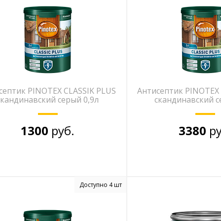
септик PINOTEX CLASSIK PLUS
Антисептик PINOTEX 
скандинавский серый 0,9л
скандинавский с
1300
руб.
3380
ру
Доступно 4 шт