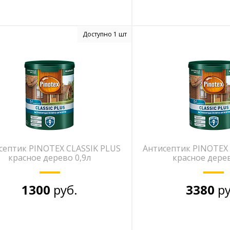
Доступно 1 шт
септик PINOTEX CLASSIK PLUS
Антисептик PINOTEX 
красное дерево 0,9л
красное дерев
1300
руб.
3380
ру