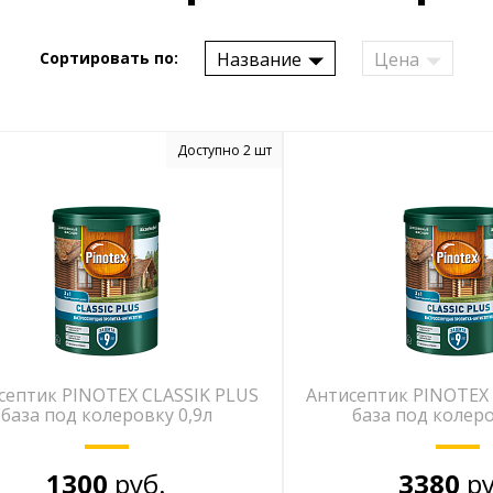
Название
Цена
Сортировать по:
Доступно 2 шт
септик PINOTEX CLASSIK PLUS
Антисептик PINOTEX 
база под колеровку 0,9л
база под колеро
1300
руб.
3380
ру