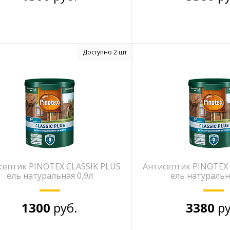
Доступно 2 шт
септик PINOTEX CLASSIK PLUS
Антисептик PINOTEX 
ель натуральная 0,9л
ель натуральн
1300
руб.
3380
ру