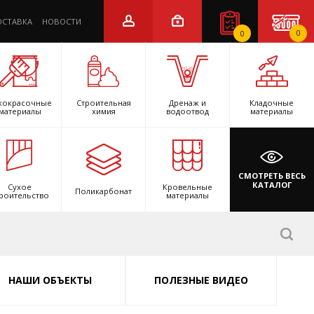
ОСТАВКА
НОВОСТИ
0
0
кокрасочные
Строительная
Дренаж и
Кладочные
материалы
химия
водоотвод
материалы
СМОТРЕТЬ ВЕСЬ
КАТАЛОГ
Сухое
Кровельные
Поликарбонат
роительство
материалы
НАШИ ОБЪЕКТЫ
ПОЛЕЗНЫЕ ВИДЕО