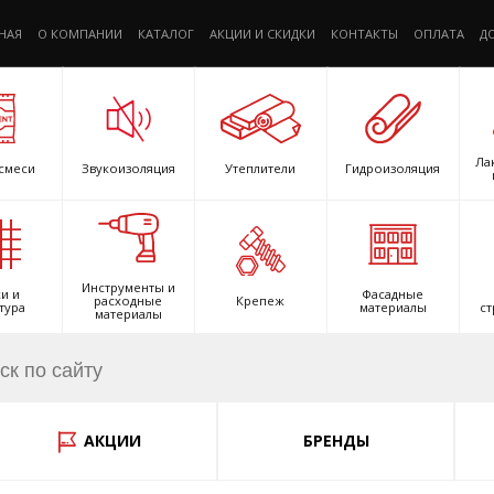
НАЯ
О КОМПАНИИ
КАТАЛОГ
АКЦИИ И СКИДКИ
КОНТАКТЫ
ОПЛАТА
Д
Ла
смеси
Звукоизоляция
Утеплители
Гидроизоляция
Инструменты и
и и
Фасадные
расходные
Крепеж
тура
материалы
ст
материалы
АКЦИИ
БРЕНДЫ