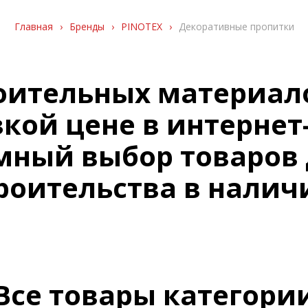
Главная
›
Бренды
›
PINOTEX
›
Декоративные пропитки
оительных материало
зкой цене в интерне
омный выбор товаров 
роительства в налич
Все товары категори