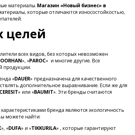
ные материалы.
Магазин «Новый бизнес» в
материалы, которые отличаются износостойкостью,
упателей.
х целей
лители всех видов, без которых невозможен
DOORHAN
», «
PAROC
»
и многие другие. Все
й продукции.
енда «
DAUER
» предназначена для качественного
ствлять дополнительное выравнивание. Если же для
CERESIT
» или «
BAUMIT
». Эти бренды считаются
 характеристиками бренда являются экологичность
вы можете найти:
X
», «
DUFA
» и «
TIKKURILA
» , которые гарантируют