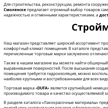
Для строительства, реконструкции, ремонта сооруж
Смоленске
предлагает огромный выбор товаров самы
надежностью и отменными характеристиками, а
дос
Стройм
Наш магазин представляет широкий ассортимент прод
комфортный климат помещения. В каталоге представ
перечисленные торговые марки заслуженно отличают
Также в нашем магазине вы можете найти обширный в
выравнивания поверхностей. После высыхания создае
помещения требуется гидроизоляция, можно воспольз
наиболее крупными и востребованными для всех вид
Торговая марка «
DUFA
» является крупнейшей немецк
производимого товара и качество осуществляемой з
В разделе каталога «Лакокрасочные материалы» пред
долгий срок эксплуатации товаров и безопасность ис