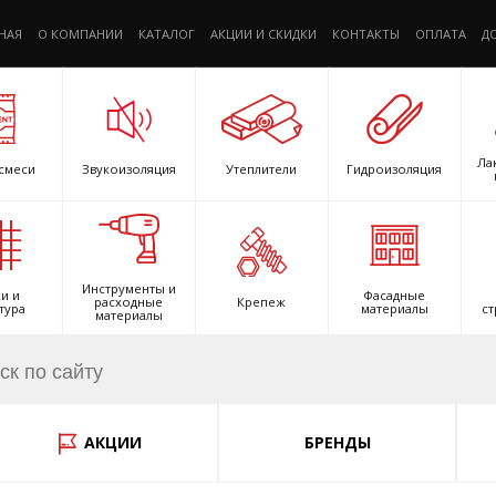
НАЯ
О КОМПАНИИ
КАТАЛОГ
АКЦИИ И СКИДКИ
КОНТАКТЫ
ОПЛАТА
Д
Ла
смеси
Звукоизоляция
Утеплители
Гидроизоляция
Инструменты и
и и
Фасадные
расходные
Крепеж
тура
материалы
ст
материалы
АКЦИИ
БРЕНДЫ