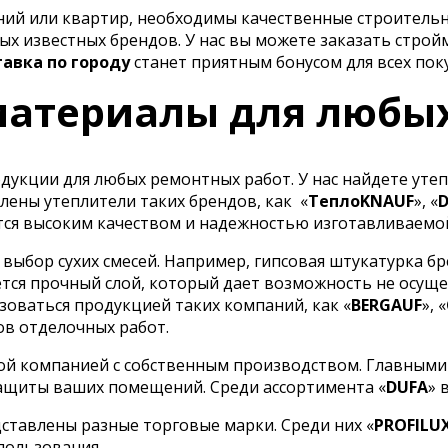
ений или квартир, необходимы качественные строитель
х известных брендов. У нас вы можете заказать строй
тавка по городу
станет приятным бонусом для всех пок
атериалы для любы
укции для любых ремонтных работ. У нас найдете утеп
лены утеплители таких брендов, как
«
ТеплоKNAUF
», «
ся высоким качеством и надежностью изготавливаемо
ыбор сухих смесей. Например, гипсовая штукатурка бр
тся прочный слой, который дает возможность не осуще
оваться продукцией таких компаний, как «
BERGAUF
», «
ов отделочных работ.
ой компанией с собственным производством. Главными
ащиты ваших помещений. Среди ассортимента «
DUFA
» 
ставлены разные торговые марки. Среди них «
PROFILU
пользования.