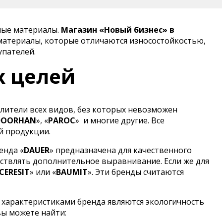
ные материалы.
Магазин «Новый бизнес» в
материалы, которые отличаются износостойкостью,
упателей.
х целей
лители всех видов, без которых невозможен
DOORHAN
», «
PAROC
»
и многие другие. Все
й продукции.
енда «
DAUER
» предназначена для качественного
ствлять дополнительное выравнивание. Если же для
CERESIT
» или «
BAUMIT
». Эти бренды считаются
 характеристиками бренда являются экологичность
вы можете найти: