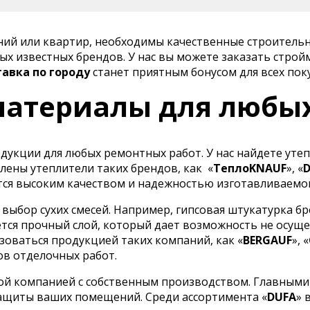
ений или квартир, необходимы качественные строитель
х известных брендов. У нас вы можете заказать строй
тавка по городу
станет приятным бонусом для всех пок
атериалы для любы
укции для любых ремонтных работ. У нас найдете утеп
лены утеплители таких брендов, как
«
ТеплоKNAUF
», «
ся высоким качеством и надежностью изготавливаемо
ыбор сухих смесей. Например, гипсовая штукатурка бр
тся прочный слой, который дает возможность не осуще
оваться продукцией таких компаний, как «
BERGAUF
», «
ов отделочных работ.
ой компанией с собственным производством. Главными
ащиты ваших помещений. Среди ассортимента «
DUFA
» 