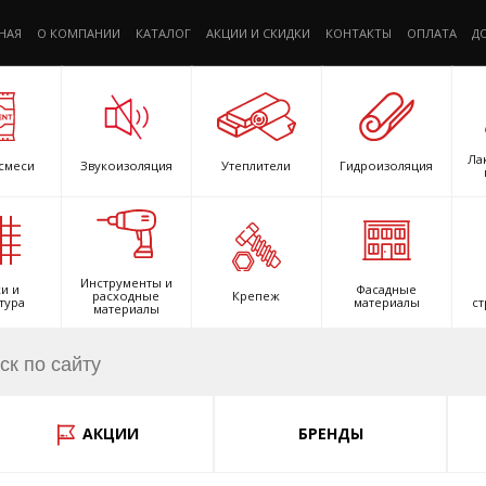
НАЯ
О КОМПАНИИ
КАТАЛОГ
АКЦИИ И СКИДКИ
КОНТАКТЫ
ОПЛАТА
Д
Ла
смеси
Звукоизоляция
Утеплители
Гидроизоляция
Инструменты и
и и
Фасадные
расходные
Крепеж
тура
материалы
ст
материалы
АКЦИИ
БРЕНДЫ