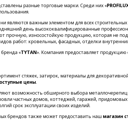
ставлены разные торговые марки. Среди них «
PROFILU
пользования.
ни являются важным элементом для всех строительных 
сегодняшний день высококвалифицированные профессио
кают прочную, износостойкую продукцию, которая не п
дов работ: кровельных, фасадных, отделки внутренних 
 бренда «
TYTAN
». Компания предоставляет продукцию
сортимент стяжек, затирок, материалы для декоративно
оступные цены
.
ляют возможность обширного выбора металлочерепицы 
кровли частных домов, коттеджей, гаражей, придомовы
олгий срок эксплуатации своих изделий.
ных брендов также может предоставить наш
магазин 