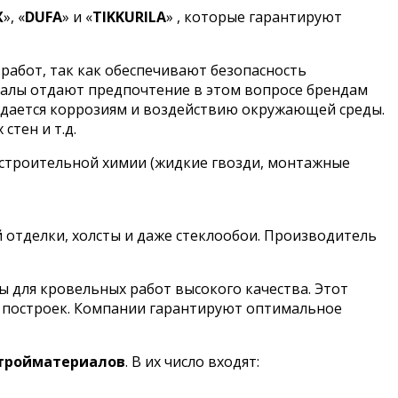
X
», «
DUFA
» и «
TIKKURILA
» , которые гарантируют
работ, так как обеспечивают безопасность
налы отдают предпочтение в этом вопросе брендам
оддается коррозиям и воздействию окружающей среды.
стен и т.д.
 строительной химии (жидкие гвозди, монтажные
й отделки, холсты и даже стеклообои. Производитель
для кровельных работ высокого качества. Этот
х построек. Компании гарантируют оптимальное
стройматериалов
. В их число входят: