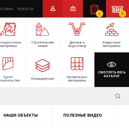
ОСТАВКА
НОВОСТИ
0
0
кокрасочные
Строительная
Дренаж и
Кладочные
материалы
химия
водоотвод
материалы
СМОТРЕТЬ ВЕСЬ
КАТАЛОГ
Сухое
Кровельные
Поликарбонат
роительство
материалы
НАШИ ОБЪЕКТЫ
ПОЛЕЗНЫЕ ВИДЕО