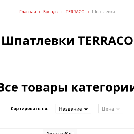
Главная
›
Бренды
›
TERRACO
›
Шпатлевки
Шпатлевки TERRACO
Все товары категори
Название
Цена
Сортировать по:
Доступно 40 шт