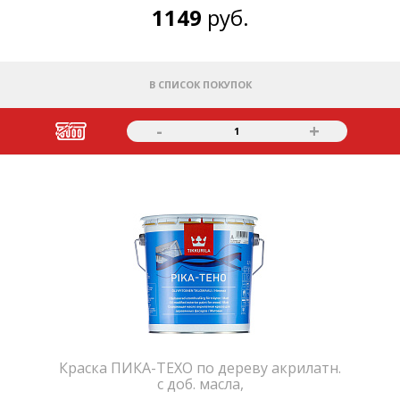
1149
руб.
В СПИСОК ПОКУПОК
-
+
1
Краска ПИКА-ТЕХО по дереву акрилатн.
с доб. масла,