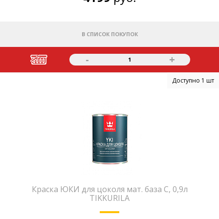
В СПИСОК ПОКУПОК
-
+
1
Доступно 1 шт
Краска ЮКИ для цоколя мат. база С, 0,9л
TIKKURILA