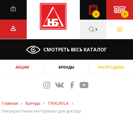
0
0
x
СМОТРЕТЬ ВЕСЬ КАТАЛОГ
АКЦИИ
БРЕНДЫ
РАСПРОДАЖА
Главная
›
Бренды
›
TIKKURILA
›
Лакокрасочные материалы для фасада