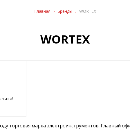
Главная
›
Бренды
›
WORTEX
WORTEX
альный
году торговая марка электроинструментов. Главный оф