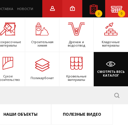
ОСТАВКА
НОВОСТИ
0
0
кокрасочные
Строительная
Дренаж и
Кладочные
материалы
химия
водоотвод
материалы
СМОТРЕТЬ ВЕСЬ
КАТАЛОГ
Сухое
Кровельные
Поликарбонат
роительство
материалы
НАШИ ОБЪЕКТЫ
ПОЛЕЗНЫЕ ВИДЕО