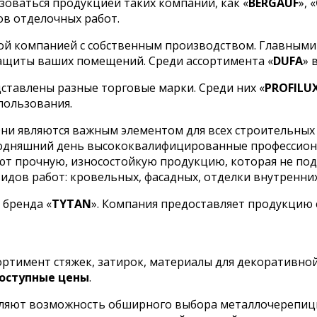
оваться продукцией таких компаний, как «
BERGAUF
», «
ов отделочных работ.
ой компанией с собственным производством. Главными
ащиты ваших помещений. Среди ассортимента «
DUFA
» 
ставлены разные торговые марки. Среди них «
PROFILU
пользования.
ни являются важным элементом для всех строительных 
сегодняшний день высококвалифицированные профессио
кают прочную, износостойкую продукцию, которая не п
дов работ: кровельных, фасадных, отделки внутренних 
 бренда «
TYTAN
». Компания предоставляет продукцию
сортимент стяжек, затирок, материалы для декоративно
оступные цены
.
ляют возможность обширного выбора металлочерепицы 