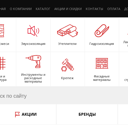
НАЯ
О КОМПАНИИ
КАТАЛОГ
АКЦИИ И СКИДКИ
КОНТАКТЫ
ОПЛАТА
Д
Ла
смеси
Звукоизоляция
Утеплители
Гидроизоляция
Инструменты и
и и
Фасадные
расходные
Крепеж
тура
материалы
ст
материалы
АКЦИИ
БРЕНДЫ