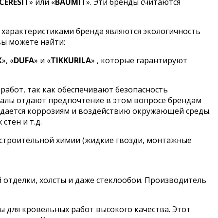
CERESIT
» или «
BAUMIT
». Эти бренды считаются
 характеристиками бренда являются экологичность
вы можете найти:
X
», «
DUFA
» и «
TIKKURILA
» , которые гарантируют
работ, так как обеспечивают безопасность
налы отдают предпочтение в этом вопросе брендам
оддается коррозиям и воздействию окружающей среды.
стен и т.д.
 строительной химии (жидкие гвозди, монтажные
й отделки, холсты и даже стеклообои. Производитель
для кровельных работ высокого качества. Этот