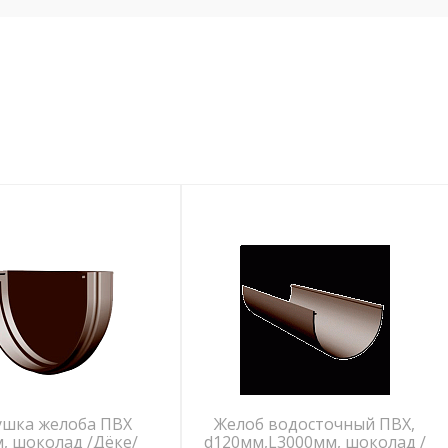
ушка желоба ПВХ
Желоб водосточный ПВХ,
, шоколад /Дёке/
d120мм,L3000мм, шоколад /