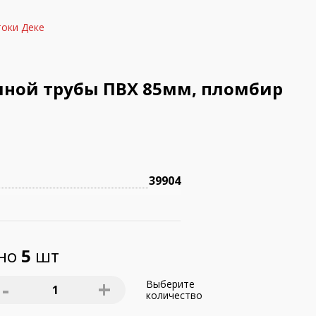
оки Деке
чной трубы ПВХ 85мм, пломбир
39904
пно
5
шт
-
+
Выберите
1
количество