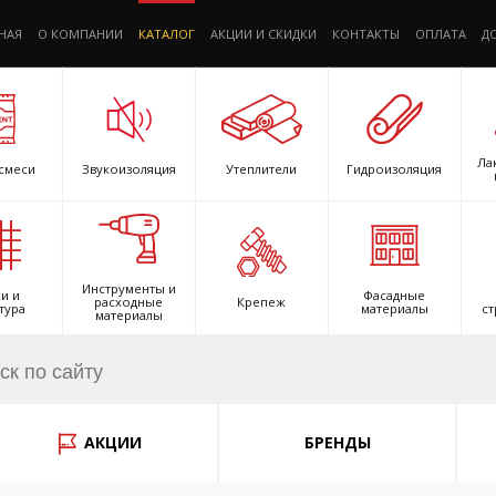
НАЯ
О КОМПАНИИ
КАТАЛОГ
АКЦИИ И СКИДКИ
КОНТАКТЫ
ОПЛАТА
Д
Ла
смеси
Звукоизоляция
Утеплители
Гидроизоляция
Инструменты и
и и
Фасадные
расходные
Крепеж
тура
материалы
ст
материалы
АКЦИИ
БРЕНДЫ