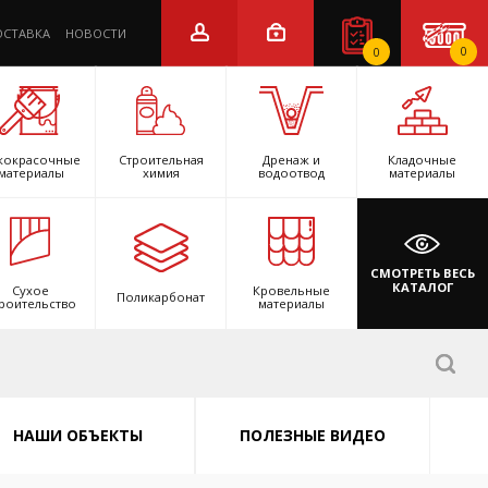
ОСТАВКА
НОВОСТИ
0
0
кокрасочные
Строительная
Дренаж и
Кладочные
материалы
химия
водоотвод
материалы
СМОТРЕТЬ ВЕСЬ
КАТАЛОГ
Сухое
Кровельные
Поликарбонат
роительство
материалы
НАШИ ОБЪЕКТЫ
ПОЛЕЗНЫЕ ВИДЕО