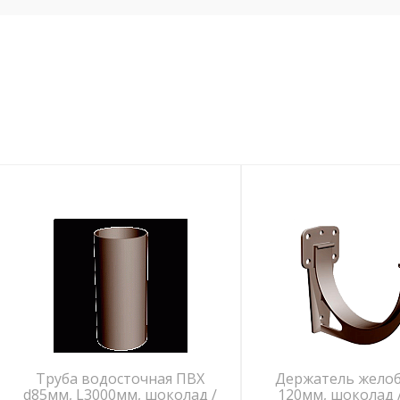
Труба водосточная ПВХ
Держатель желоб
d85мм, L3000мм, шоколад /
120мм, шоколад 