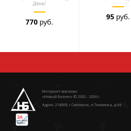
Дёке/
95
руб.
770
руб.
Интернет-магазин
«Новый Бизнес» © 2002 - 2026 г.
Адрес: 214009, г.Смоленск, п.Тихвинка, д.64
ЗА
ЧЕСТНЫЙ
БИЗНЕС