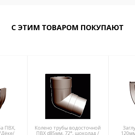
С ЭТИМ ТОВАРОМ ПОКУПАЮТ
а ПВХ,
Колено трубы водосточной
Загл
/Дёке/
ПВХ d85мм, 72°, шоколад /
120мм