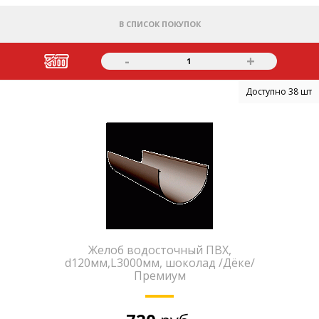
В СПИСОК ПОКУПОК
-
+
1
Доступно 38 шт
Желоб водосточный ПВХ,
d120мм,L3000мм, шоколад /Дёке/
Премиум