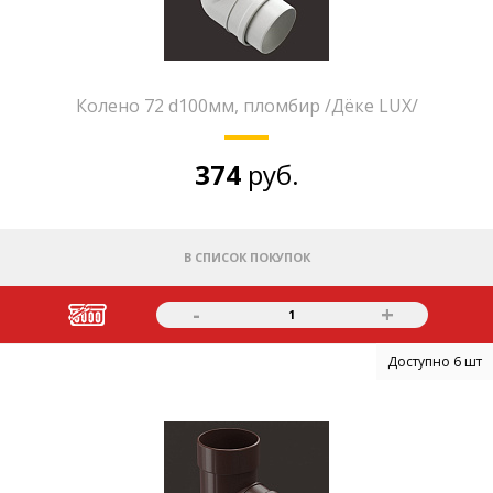
Колено 72 d100мм, пломбир /Дёке LUX/
374
руб.
В СПИСОК ПОКУПОК
-
+
1
Доступно 6 шт