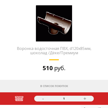
Воронка водосточная ПВХ, d120х85мм,
шоколад /Дёке/Премиум
510
руб.
В СПИСОК ПОКУПОК
-
+
1