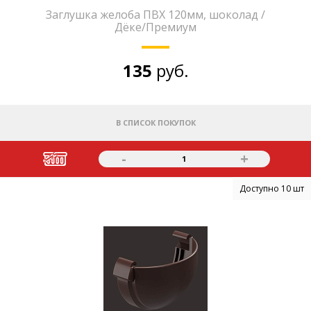
Заглушка желоба ПВХ 120мм, шоколад /
Дёке/Премиум
135
руб.
В СПИСОК ПОКУПОК
-
+
1
Доступно 10 шт