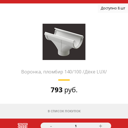
Доступно 8 шт
Воронка, пломбир 140/100 /Дёке LUX/
793
руб.
В СПИСОК ПОКУПОК
-
+
1