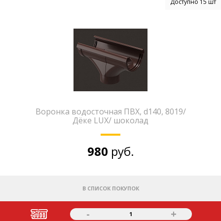
Доступно 15 шт
Воронка водосточная ПВХ, d140, 8019/
Дёке LUX/ шоколад
980
руб.
В СПИСОК ПОКУПОК
-
+
1