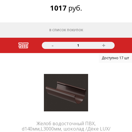
1017
руб.
В СПИСОК ПОКУПОК
-
+
1
Доступно 17 шт
Желоб водосточный ПВХ,
d140мм,L3000мм, шоколад /Дёке LUX/