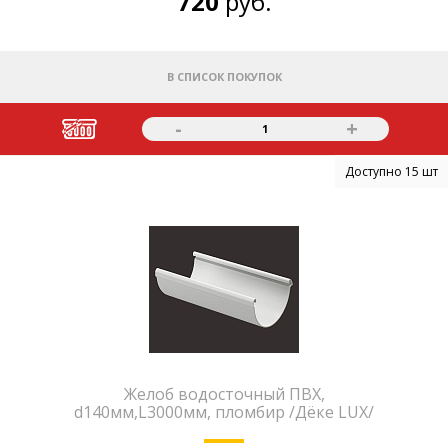
720
руб.
В СПИСОК ПОКУПОК
-
+
1
Доступно 15 шт
Желоб водосточный ПВХ,
d140мм,L3000мм, пломбир /Дёке LUX/