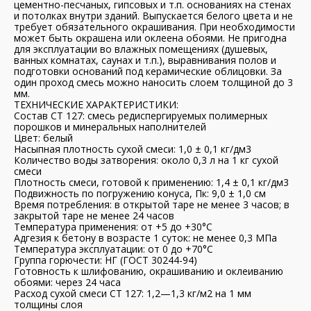
цементно-песчаных, гипсовых и т.п. основаниях на стенах
и потолках внутри зданий. Выпускается белого цвета и не
требует обязательного окрашивания. При необходимости
может быть окрашена или оклеена обоями. Не пригодна
для эксплуатации во влажных помещениях (душевых,
ванных комнатах, саунах и т.п.), выравнивания полов и
подготовки оснований под керамические облицовки. За
один проход смесь можно наносить слоем толщиной до 3
мм.
ТЕХНИЧЕСКИЕ ХАРАКТЕРИСТИКИ:
Состав CT 127: смесь редиспергируемых полимерных
порошков и минеральных наполнителей
Цвет: белый
Насыпная плотность сухой смеси: 1,0 ± 0,1 кг/дм3
Количество воды затворения: около 0,3 л на 1 кг сухой
смеси
Плотность смеси, готовой к применению: 1,4 ± 0,1 кг/дм3
Подвижность по погружению конуса, Пк: 9,0 ± 1,0 см
Время потребления: в открытой таре не менее 3 часов; в
закрытой таре не менее 24 часов
Температура применения: от +5 до +30°C
Адгезия к бетону в возрасте 1 суток: не менее 0,3 МПа
Температура эксплуатации: от 0 до +70°C
Группа горючести: НГ (ГОСТ 30244-94)
Готовность к шлифованию, окрашиванию и оклеиванию
обоями: через 24 часа
Расход сухой смеси CT 127: 1,2—1,3 кг/м2 на 1 мм
толщины слоя