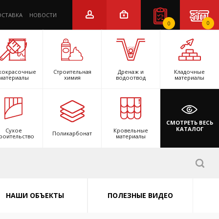
ОСТАВКА
НОВОСТИ
0
0
кокрасочные
Строительная
Дренаж и
Кладочные
материалы
химия
водоотвод
материалы
СМОТРЕТЬ ВЕСЬ
КАТАЛОГ
Сухое
Кровельные
Поликарбонат
роительство
материалы
НАШИ ОБЪЕКТЫ
ПОЛЕЗНЫЕ ВИДЕО