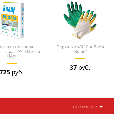
левка гипсовая
Перчатки х/б "Двойной
я серая ФУГЕН 25 кг
облив"
КНАУФ
37
руб.
725
руб.
Показать еще