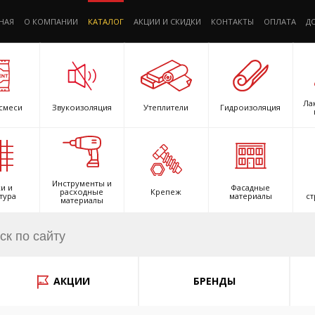
НАЯ
О КОМПАНИИ
КАТАЛОГ
АКЦИИ И СКИДКИ
КОНТАКТЫ
ОПЛАТА
Д
Ла
смеси
Звукоизоляция
Утеплители
Гидроизоляция
Инструменты и
и и
Фасадные
расходные
Крепеж
тура
материалы
ст
материалы
АКЦИИ
БРЕНДЫ