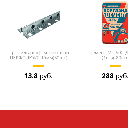
Профиль перф. маячковый
Цемент М - 500-Д
ПЕРФОЛЮКС 10мм(50шт)
(1под-80шт
13.8
руб.
288
руб