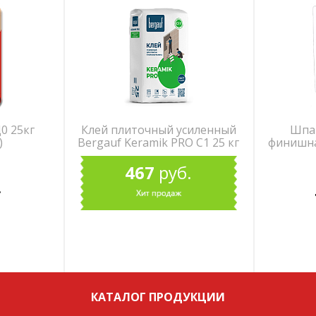
0 25кг
Клей плиточный усиленный
Шпак
)
Bergauf Keramik PRO С1 25 кг
финишна
467
руб.
.
КАТАЛОГ ПРОДУКЦИИ