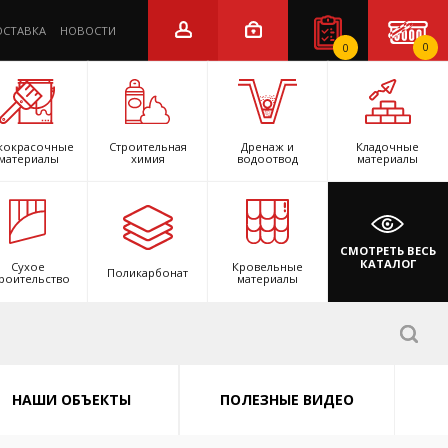
ОСТАВКА
НОВОСТИ
0
0
кокрасочные
Строительная
Дренаж и
Кладочные
материалы
химия
водоотвод
материалы
СМОТРЕТЬ ВЕСЬ
КАТАЛОГ
Сухое
Кровельные
Поликарбонат
роительство
материалы
НАШИ ОБЪЕКТЫ
ПОЛЕЗНЫЕ ВИДЕО