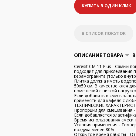
КУПИТЬ В ОДИН КЛИК
В СПИСОК ПОКУПОК
ОПИСАНИЕ ТОВАРА
В
Ceresit CM 11 Plus - Самый 
подходит для приклеивания п
керамогранита (только внутри
Плитка должна иметь водопо
50х50 см. В качестве клея д
помещений с низкой нагрузко
Если добавить в смесь эласт
применять для кафеля с люб
ТЕХНИЧЕСКИЕ ХАРАКТЕРИСТ
Пропорции для смешивания - 6
Если добавляется эластификат
Время использования смеси п
Условия применения - Темпер
воздуха менее 80%
Открытое время работы - О