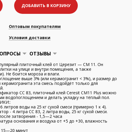
ДОБАВИТЬ В КОРЗИНУ
Оптовым покупателям
Условия доставки
ОПРОСЫ
ОТЗЫВЫ
популярный плиточный клей от Церезит — СМ 11. Он
литки на улице и внутри помещения, а также
). Не боится мороза и влаги.
глощение выше 3% (или керамогранит < 3%), и размер до
ля керамогранита эта смесь подойдёт только для
й.
ификатор CC 83, плиточный клей Ceresit CM11 Plus можно
ым водопоглощением и делать укладку на тёплый пол.
ИКИ::
 литров воды на 25 кг сухой смеси (примерно 1 к 4).
ор - 4 литра СС 83, 2 литра воды, 25 кг сухой смеси.
осле затворения - 1,5—2 часа
атура основания и воздуха от +5 до +30, влажность
т 15—20 минут