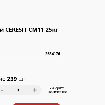
и CERESIT СМ11 25кг
2634176
пно
239
шт
-
+
Выберите
1
количество