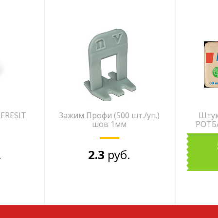
CERESIT
Зажим Профи (500 шт./уп.)
Штук
шов 1мм
РОТБА
.
2.3
руб.