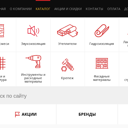
НАЯ
О КОМПАНИИ
КАТАЛОГ
АКЦИИ И СКИДКИ
КОНТАКТЫ
ОПЛАТА
Д
Ла
смеси
Звукоизоляция
Утеплители
Гидроизоляция
Инструменты и
и и
Фасадные
расходные
Крепеж
тура
материалы
ст
материалы
АКЦИИ
БРЕНДЫ