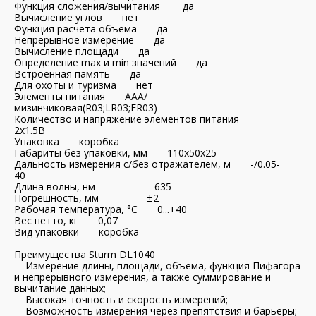
Функция сложения/вычитания да
Вычисление углов нет
Функция расчета объема да
Непрерывное измерение да
Вычисление площади да
Определение mах и min значений да
Встроенная память да
Для охоты и туризма нет
Элементы питания AAA/
мизинчиковая(R03;LR03;FR03)
Количество и напряжение элементов питания
2х1.5B
Упаковка коробка
Габариты без упаковки, мм 110х50х25
Дальность измерения с/без отражателем, м -/0.05-
40
Длина волны, нм 635
Погрешность, мм ±2
Рабочая температура, °С 0...+40
Вес нетто, кг 0,07
Вид упаковки коробка
Преимущества Sturm DL1040
Измерение длины, площади, объема, функция Пифагора
и непрерывного измерения, а также суммирование и
вычитание данных;
Высокая точность и скорость измерений;
Возможность измерения через препятствия и барьеры;