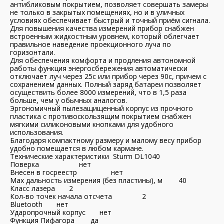
антибликовым покрытием, позволяет совершать замеры
не только в закрытых помещениях, но и в уличных
условиях обеспечивает быстрый и точный приём сигнала.
Для повышения качества измерений прибор снабжен
встроенным жидкостным уровнем, который облегчает
правильное наведение проекционного луча по
горизонтали.
Для обеспечения комфорта и продления автономной
работы функция энергосбережения автоматически
отключает луч через 25с или прибор через 90с, причем с
сохранением данных. Полный заряд батареи позволяет
осуществить более 8000 измерений, что в 1,5 раза
больше, чем у обычных аналогов.
Эргономичный пылезащищенный корпус из прочного
пластика с противоскользящим покрытием снабжен
мягкими силиконовыми кнопками для удобного
использования.
Благодаря компактному размеру и малому весу прибор
удобно помещается в любом кармане.
Технические характеристики Sturm DL1040
Поверка нет
Внесен в госреестр нет
Мах дальность измерения (без пластины), м 40
Класс лазера 2
Кол-во точек начала отсчета 2
Bluetooth нет
Ударопрочный корпус нет
Функция Пифагора да