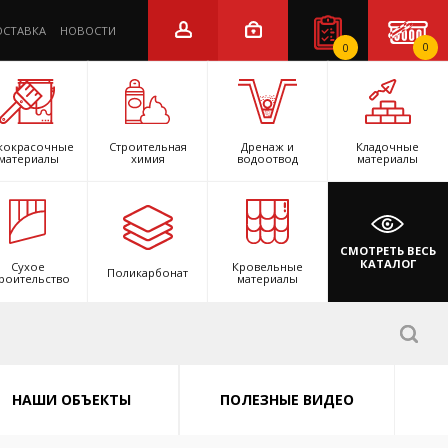
ОСТАВКА
НОВОСТИ
0
0
кокрасочные
Строительная
Дренаж и
Кладочные
материалы
химия
водоотвод
материалы
СМОТРЕТЬ ВЕСЬ
КАТАЛОГ
Сухое
Кровельные
Поликарбонат
роительство
материалы
НАШИ ОБЪЕКТЫ
ПОЛЕЗНЫЕ ВИДЕО