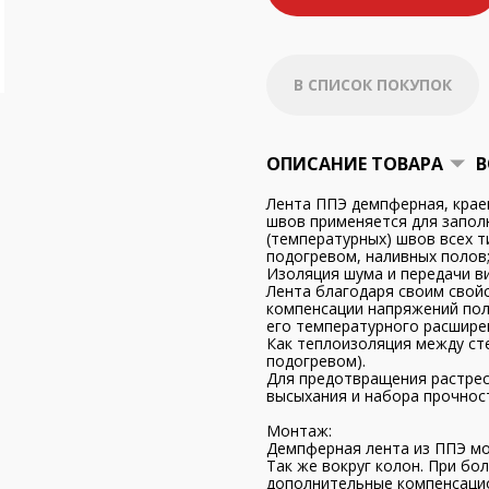
В СПИСОК ПОКУПОК
ОПИСАНИЕ ТОВАРА
В
Лента ППЭ демпферная, крае
швов применяется для запол
(температурных) швов всех 
подогревом, наливных полов
Изоляция шума и передачи ви
Лента благодаря своим свойс
компенсации напряжений пол
его температурного расшире
Как теплоизоляция между сте
подогревом).
Для предотвращения растреск
высыхания и набора прочнос
Монтаж:
Демпферная лента из ППЭ мо
Так же вокруг колон. При б
дополнительные компенсаци