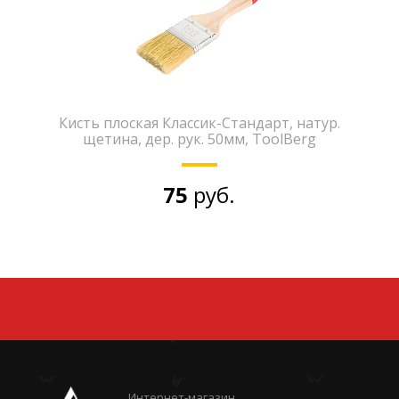
Кисть плоская Классик-Стандарт, натур.
щетина, дер. рук. 50мм, ToolBerg
75
руб.
Интернет-магазин