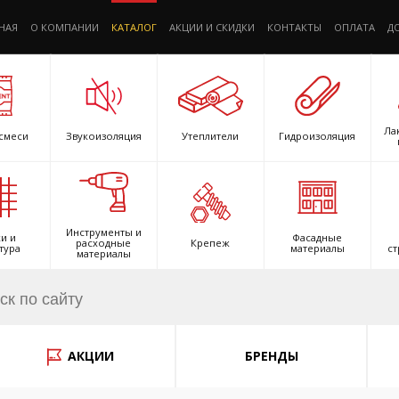
НАЯ
О КОМПАНИИ
КАТАЛОГ
АКЦИИ И СКИДКИ
КОНТАКТЫ
ОПЛАТА
Д
Ла
смеси
Звукоизоляция
Утеплители
Гидроизоляция
Инструменты и
и и
Фасадные
расходные
Крепеж
тура
материалы
ст
материалы
АКЦИИ
БРЕНДЫ