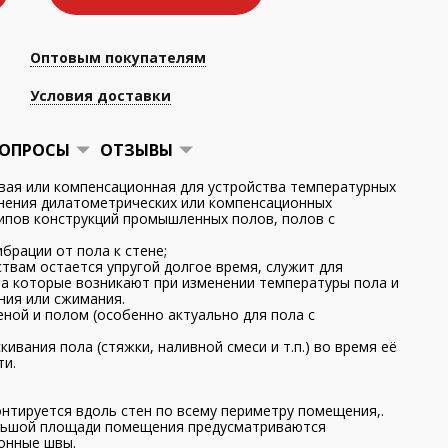
Оптовым покупателям
Условия доставки
ОПРОСЫ
ОТЗЫВЫ
вая или компенсационная для устройства температурных
нения дилатометрических или компенсационных
типов конструкций промышленных полов, полов с
;
брации от пола к стене;
твам остается упругой долгое время, служит для
а которые возникают при изменении температуры пола и
ния или сжимания.
ной и полом (особенно актуально для пола с
ивания пола (стяжки, наливной смеси и т.п.) во время её
ти.
нтируется вдоль стен по всему периметру помещения,.
ольшой площади помещения предусматриваются
онные швы.