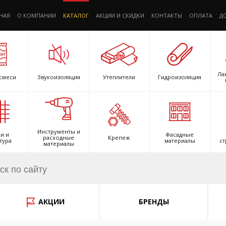
НАЯ
О КОМПАНИИ
КАТАЛОГ
АКЦИИ И СКИДКИ
КОНТАКТЫ
ОПЛАТА
Д
Ла
смеси
Звукоизоляция
Утеплители
Гидроизоляция
Инструменты и
и и
Фасадные
расходные
Крепеж
тура
материалы
ст
материалы
АКЦИИ
БРЕНДЫ