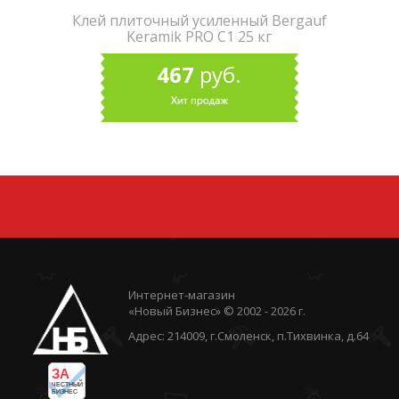
Клей плиточный усиленный Bergauf
Keramik PRO С1 25 кг
467
руб.
Интернет-магазин
«Новый Бизнес» © 2002 - 2026 г.
Адрес: 214009, г.Смоленск, п.Тихвинка, д.64
ЗА
ЧЕСТНЫЙ
БИЗНЕС