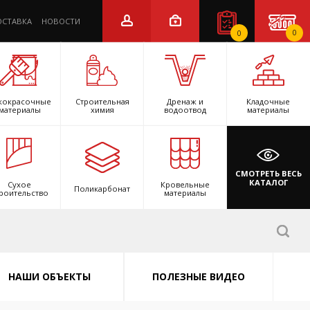
ОСТАВКА
НОВОСТИ
0
0
кокрасочные
Строительная
Дренаж и
Кладочные
материалы
химия
водоотвод
материалы
СМОТРЕТЬ ВЕСЬ
КАТАЛОГ
Сухое
Кровельные
Поликарбонат
роительство
материалы
НАШИ ОБЪЕКТЫ
ПОЛЕЗНЫЕ ВИДЕО