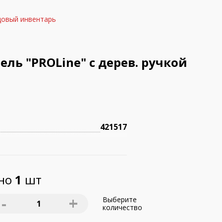
довый инвентарь
ль "PROLine" с дерев. ручкой
421517
пно
1
шт
-
+
Выберите
1
количество