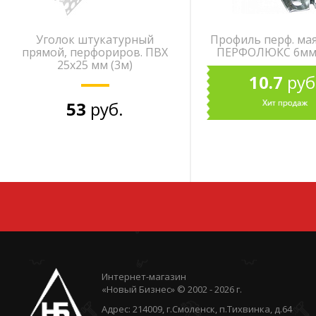
Уголок штукатурный
Профиль перф. ма
прямой, перфориров. ПВХ
ПЕРФОЛЮКС 6мм
25х25 мм (3м)
10.7
руб
53
руб.
Интернет-магазин
«Новый Бизнес» © 2002 - 2026 г.
Адрес: 214009, г.Смоленск, п.Тихвинка, д.64