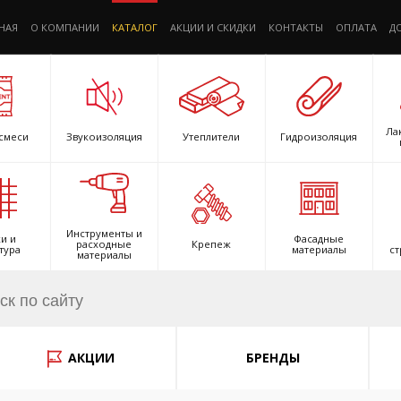
НАЯ
О КОМПАНИИ
КАТАЛОГ
АКЦИИ И СКИДКИ
КОНТАКТЫ
ОПЛАТА
Д
Ла
смеси
Звукоизоляция
Утеплители
Гидроизоляция
Инструменты и
и и
Фасадные
расходные
Крепеж
тура
материалы
ст
материалы
АКЦИИ
БРЕНДЫ