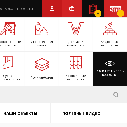
ОСТАВКА
НОВОСТИ
0
0
кокрасочные
Строительная
Дренаж и
Кладочные
материалы
химия
водоотвод
материалы
СМОТРЕТЬ ВЕСЬ
КАТАЛОГ
Сухое
Кровельные
Поликарбонат
роительство
материалы
НАШИ ОБЪЕКТЫ
ПОЛЕЗНЫЕ ВИДЕО