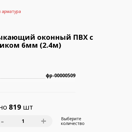
и арматура
ыкающий оконный ПВХ с
иком 6мм (2.4м)
фр-00000509
пно
819
шт
-
+
Выберите
1
количество