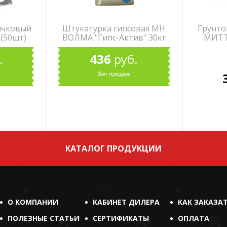
ячковый
Штукатурка гипсовая МН
Грунто
(50шт)
ВОЛМА "Гипс-Актив" 30кг
МИТТ
.
436
руб.
КАТАЛОГ ПРОДУКЦИИ
О КОМПАНИИ
КАБИНЕТ ДИЛЕРА
КАК ЗАКАЗА
ПОЛЕЗНЫЕ СТАТЬИ
СЕРТИФИКАТЫ
ОПЛАТА