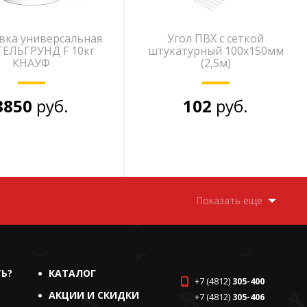
вка универсальная
Угол ПВХ с сеткой
ЕЛЬГРУНД F 10кг
штукатурный 100х150мм
КНАУФ
(2,5м)
3850
руб.
102
руб.
Показать еще
ТЬ?
КАТАЛОГ
+7 (4812)
305-400
АКЦИИ И СКИДКИ
+7 (4812)
305-406