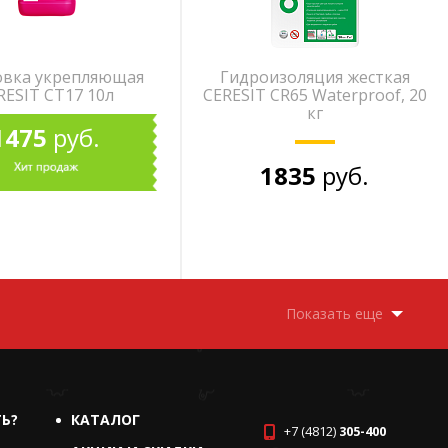
овка укрепляющая
Гидроизоляция жесткая
RESIT СТ17 10л
CERESIT CR65 Waterproof, 20
кг
1475
руб.
1835
руб.
Показать еще
ТЬ?
КАТАЛОГ
+7 (4812)
305-400