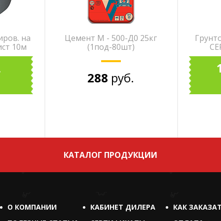
ров. на
Цемент М - 500-Д0 25кг
Грунт
ист 10м
(1под-80шт)
CE
.
288
руб.
КАТАЛОГ ПРОДУКЦИИ
О КОМПАНИИ
КАБИНЕТ ДИЛЕРА
КАК ЗАКАЗА