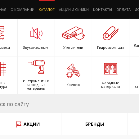
НАЯ
О КОМПАНИИ
КАТАЛОГ
АКЦИИ И СКИДКИ
КОНТАКТЫ
ОПЛАТА
Д
Ла
смеси
Звукоизоляция
Утеплители
Гидроизоляция
Инструменты и
и и
Фасадные
расходные
Крепеж
тура
материалы
ст
материалы
АКЦИИ
БРЕНДЫ