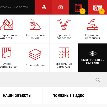
ОСТАВКА
НОВОСТИ
0
0
кокрасочные
Строительная
Дренаж и
Кладочные
материалы
химия
водоотвод
материалы
СМОТРЕТЬ ВЕСЬ
КАТАЛОГ
Сухое
Кровельные
Поликарбонат
роительство
материалы
НАШИ ОБЪЕКТЫ
ПОЛЕЗНЫЕ ВИДЕО