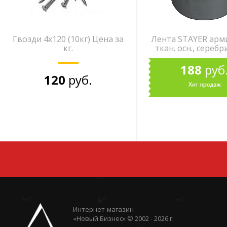
Гвозди 4х120 (10кг) Цена за
Лента STAYER арми
кг.
ткан. осн., серебр
188
руб
120
руб.
Интернет-магазин
«Новый Бизнес» © 2002 - 2026 г.