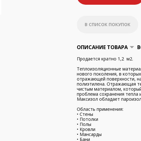
В СПИСОК ПОКУПОК
ОПИСАНИЕ ТОВАРА
В
Продается кратно 1,2 м2.
Теплоизоляционные материа
нового поколения, в которы
отражающей поверхности, на
полиэтилена. Отражающая те
чистым материалом, который
проблема сохранения тепла и
Максизол обладает пароизо
Область применения:
• Стены
• Потолки
• Полы
• Кровли
• Мансарды
• Бани