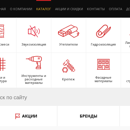
НАЯ
О КОМПАНИИ
КАТАЛОГ
АКЦИИ И СКИДКИ
КОНТАКТЫ
ОПЛАТА
Д
Ла
смеси
Звукоизоляция
Утеплители
Гидроизоляция
Инструменты и
и и
Фасадные
расходные
Крепеж
тура
материалы
ст
материалы
АКЦИИ
БРЕНДЫ