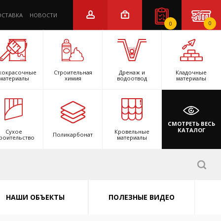
ОСТАВКА
НОВОСТИ
0
0
кокрасочные
Строительная
Дренаж и
Кладочные
материалы
химия
водоотвод
материалы
СМОТРЕТЬ ВЕСЬ
КАТАЛОГ
Сухое
Кровельные
Поликарбонат
роительство
материалы
НАШИ ОБЪЕКТЫ
ПОЛЕЗНЫЕ ВИДЕО