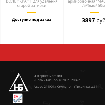
ВОЛЬФКРАФТ для удаления
армировочная "МАС
старой затирки
/5*5мм/ 50м
3897
руб
Доступно под заказ
Интернет-магазин
«Новый Бизнес» © 2002 - 2026 г.
Адрес: 214009, г.Смоленск, п.Тихвинка, д.64
ЗА
ЧЕСТНЫЙ
БИЗНЕС