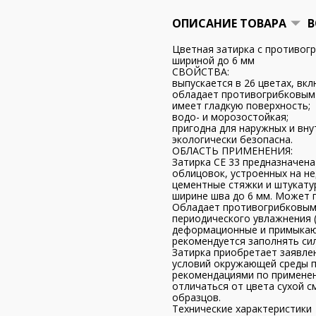
ОПИСАНИЕ ТОВАРА
В
Цветная затирка с противо
шириной до 6 мм
СВОЙСТВА:
выпускается в 26 цветах, вк
обладает противогрибковым 
имеет гладкую поверхность;
водо- и морозостойкая;
пригодна для наружных и вну
экологически безопасна.
ОБЛАСТЬ ПРИМЕНЕНИЯ:
Затирка CE 33 предназначена
облицовок, устроенных на н
цементные стяжки и штукатурк
ширине шва до 6 мм. Может 
Обладает противогрибковым 
периодического увлажнения (в
деформационные и примыкаю
рекомендуется заполнять сил
Затирка приобретает заявлен
условий окружающей среды п
рекомендациями по применен
отличаться от цвета сухой с
образцов.
Технические характеристики