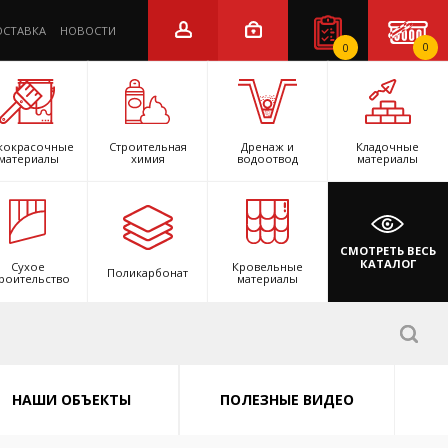
ОСТАВКА
НОВОСТИ
0
0
кокрасочные
Строительная
Дренаж и
Кладочные
материалы
химия
водоотвод
материалы
СМОТРЕТЬ ВЕСЬ
КАТАЛОГ
Сухое
Кровельные
Поликарбонат
роительство
материалы
НАШИ ОБЪЕКТЫ
ПОЛЕЗНЫЕ ВИДЕО