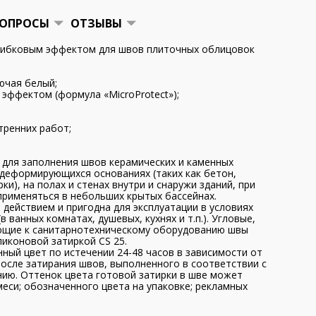
ОПРОСЫ
ОТЗЫВЫ
грибковым эффектом для швов плиточных облицовок
лючая белый;
эффектом (формула «MicroProtect»);
тренних работ;
 для заполнения швов керамических и каменных
едеформирующихся основаниях (таких как бетон,
и), на полах и стенах внутри и снаружи зданий, при
применяться в небольших крытых бассейнах.
действием и пригодна для эксплуатации в условиях
 ванных комнатах, душевых, кухнях и т.п.). Угловые,
щие к санитарнотехническому оборудованию швы
иконовой затиркой CS 25.
ный цвет по истечении 24-48 часов в зависимости от
осле затирания швов, выполненного в соответствии с
ию. Оттенок цвета готовой затирки в шве может
меси; обозначенного цвета на упаковке; рекламных