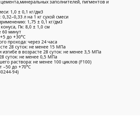
ь цемента,минеральных заполнителей, пигментов и
си: 1,0 ± 0,1 кг/дм3
0,32–0,33 л на 1 кг сухой смеси
рименению: 1,75 ± 0,1 кг/дм3
нуса, Пк: 8,0 ± 1,0 см
 60 минут
+5 до +30°C
го прохода: через 24 часа
сте 28 суток: не менее 15 МПа
 изгибе в возрасте 28 суток: не менее 3,5 МПа
28 суток: не менее 0,5 МПа
го раствора: не менее 100 циклов (F100)
т –50 до +70°C
30244-94)