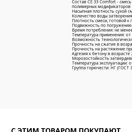
Состав CE 33 Comfort - смес
полимерных модификаторов
Насыпная плотность сухой сме
Количество воды затворения: 
Плотность смеси, готовой к п
Подвижность по погружению ко
Время потребления: не менее
Температура применения: от 
Возможность технологическо
Прочность на сжатие в возра
Прочность на растяжение при
Адгезия к бетону в возрасте 
Морозостойкость затвердевше
Температура эксплуатации: о
Группа горючести: НГ (ГОСТ 
С ЭТИМ ТОВАРОМ ПОКУПАЮТ