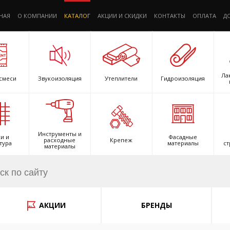
НАЯ
О КОМПАНИИ
КАТАЛОГ
АКЦИИ И СКИДКИ
КОНТАКТЫ
ОПЛАТА
Д
Ла
смеси
Звукоизоляция
Утеплители
Гидроизоляция
Инструменты и
и и
Фасадные
расходные
Крепеж
тура
материалы
ст
материалы
АКЦИИ
БРЕНДЫ