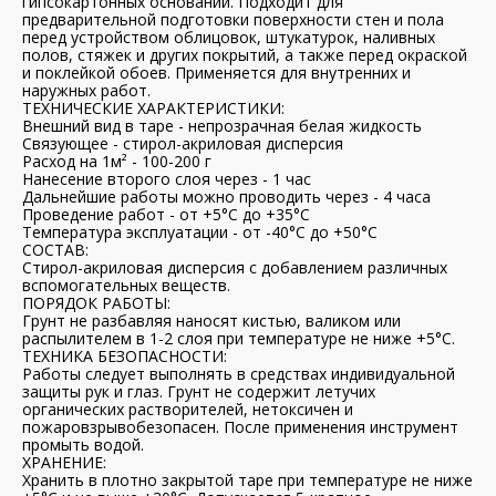
гипсокартонных оснований. Подходит для
предварительной подготовки поверхности стен и пола
перед устройством облицовок, штукатурок, наливных
полов, стяжек и других покрытий, а также перед окраской
и поклейкой обоев. Применяется для внутренних и
наружных работ.
ТЕХНИЧЕСКИЕ ХАРАКТЕРИСТИКИ:
Внешний вид в таре - непрозрачная белая жидкость
Связующее - стирол-акриловая дисперсия
Расход на 1м² - 100-200 г
Нанесение второго слоя через - 1 час
Дальнейшие работы можно проводить через - 4 часа
Проведение работ - от +5°С до +35°С
Температура эксплуатации - от -40°С до +50°С
СОСТАВ:
Стирол-акриловая дисперсия с добавлением различных
вспомогательных веществ.
ПОРЯДОК РАБОТЫ:
Грунт не разбавляя наносят кистью, валиком или
распылителем в 1-2 слоя при температуре не ниже +5°С.
ТЕХНИКА БЕЗОПАСНОСТИ:
Работы следует выполнять в средствах индивидуальной
защиты рук и глаз. Грунт не содержит летучих
органических растворителей, нетоксичен и
пожаровзрывобезопасен. После применения инструмент
промыть водой.
ХРАНЕНИЕ:
Хранить в плотно закрытой таре при температуре не ниже