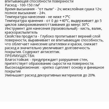
впитывающей способности поверхности
Расход - 100-150 г/м²
Время высыхания - "от пыли" - 2ч; межслойная сушка 12ч;
полное высыхание - 24ч.
Температура нанесения - не ниже +7°С
Температура хранения - от 0 до +40°С, выдерживает до 5
циклов замораживания/оттаивания до минус 30°С
Инструмент для нанесения (произвольный) - кисть, валик,
краскораспылитель
Свойства продукта - Глубоко пропитывает верхний слой
поверхности, выравнивает ее впитывающую способность,
что облегчает нанесение шпатлевки и краски, снижает
расход и значительно увеличивает долговечность
покрытия. Содержит антисептик.
ПРЕИМУЩЕСТВА:
Влагостойкая: - предупреждает разрушение стен,
припятствует образованию сырости на поверхности.
Высокоадзезионная: - крепко сцепляет основу и финишное
покрытие
Уменьшает расход декоративных материалов до 20%.