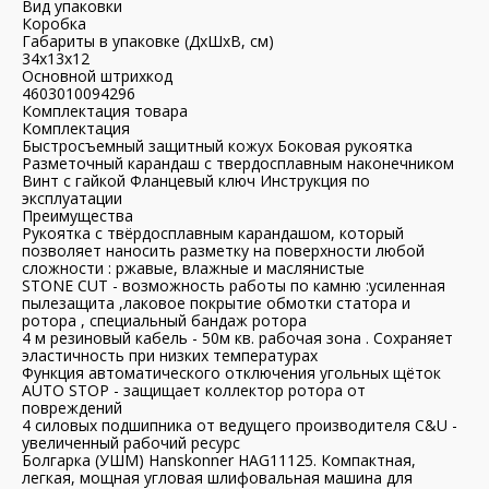
Вид упаковки
Коробка
Габариты в упаковке (ДхШхВ, см)
34x13x12
Основной штрихкод
4603010094296
Комплектация товара
Комплектация
Быстросъемный защитный кожух Боковая рукоятка
Разметочный карандаш с твердосплавным наконечником
Винт с гайкой Фланцевый ключ Инструкция по
эксплуатации
Преимущества
Рукоятка с твёрдосплавным карандашом, который
позволяет наносить разметку на поверхности любой
сложности : ржавые, влажные и маслянистые
STONE CUT - возможность работы по камню :усиленная
пылезащита ,лаковое покрытие обмотки статора и
ротора , специальный бандаж ротора
4 м резиновый кабель - 50м кв. рабочая зона . Сохраняет
эластичность при низких температурах
Функция автоматического отключения угольных щёток
AUTO STOP - защищает коллектор ротора от
повреждений
4 силовых подшипника от ведущего производителя C&U -
увеличенный рабочий ресурс
Болгарка (УШМ) Hanskonner HAG11125. Компактная,
легкая, мощная угловая шлифовальная машина для