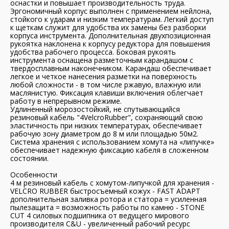
оснастки и повышает производительность труда.
Эргономичный корпус выполнен с применением нейлона,
стойкого к ударам и низким температурам. Легкий доступ
к щеткам служит для удобства их замены без разборки
корпуса инструмента. Дополнительная двухпозиционная
рукоятка наклонена к корпусу редуктора для повышения
удобства рабочего процесса. Боковая рукоять
инструмента оснащена разметочным карандашом с
твердосплавным наконечником. Карандаш обеспечивает
легкое и четкое нанесения разметки на поверхность
любой сложности - в том числе ржавую, влажную или
маслянистую. Фиксация клавиши включения облегчает
работу в непрерывном режиме.
Удлиненный морозостойкий, не спутывающийся
резиновый кабель "4VelcroRubber", сохраняющий свою
эластичность при низких температурах, обеспечивает
рабочую зону диаметром до 8 м или площадью 50м2.
Система хранения с использованием хомута на «липучке»
обеспечивает надежную фиксацию кабеля в сложенном
состоянии.
Особенности
4 м резиновый кабель с хомутом-липучкой для хранения -
VELCRO RUBBER быстросъемный кожух - FAST ADAPT
дополнительная заливка ротора и статора = усиленная
пылезащита = возможность работы по камню - STONE
CUT 4 силовых подшипника от ведущего мирового
производителя C&U - увеличенный рабочий ресурс