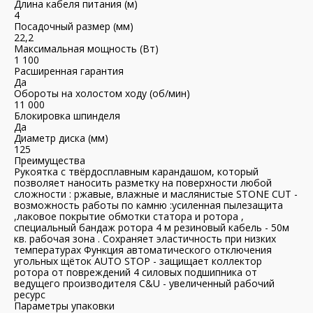
Длина кабеля питания (м)
4
Посадочный размер (мм)
22,2
Максимальная мощность (Вт)
1 100
Расширенная гарантия
Да
Обороты на холостом ходу (об/мин)
11 000
Блокировка шпинделя
Да
Диаметр диска (мм)
125
Преимущества
Рукоятка с твёрдосплавным карандашом, который
позволяет наносить разметку на поверхности любой
сложности : ржавые, влажные и маслянистые STONE CUT -
возможность работы по камню :усиленная пылезащита
,лаковое покрытие обмотки статора и ротора ,
специальный бандаж ротора 4 м резиновый кабель - 50м
кв. рабочая зона . Сохраняет эластичность при низких
температурах Функция автоматического отключения
угольных щёток AUTO STOP - защищает коллектор
ротора от повреждений 4 силовых подшипника от
ведущего производителя C&U - увеличенный рабочий
ресурс
Параметры упаковки