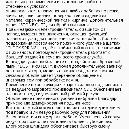
длительного применения и выполнения работ в
стесненных условиях.
Универсальность применения в любых работах по резке,
зачистке, шлифованию поверхностей и изделий из
металла, керамической плитки и кирпича. Дополнительная
опция "STONE CUT" для обработки камня.
Новый надежный электродвигатель, с защитой от
непреднамеренного включения, оснащен функцией
плавного пуска для повышения качества работ. Система
поддержания постоянного прижимного усилия на щётках
"CLOCK SPRING" создаёт стабильный контакт независимо
от их износа, поэтому электродвигатель работает с
большей отдачей в течении всего срока службы.
Благодаря усиленной защите от воздействия абразивной
пыли, "DUST PROTECT", включая дополнительную заливку
ротора и статора, модель отличается долгим сроком
службы и обеспечивает уверенное обращение с
инструментом при обработке камня.
Применение в конструкции четырех силовых подшипников
от ведущего мирового производителя C&U обеспечивает
плавность хода и увеличенный рабочий ресурс.
Обеспечение пониженного уровеня вибрации благодаря
применению демпфирования подшипников.
Быстросъемный кожух переставляется одним движением
под правую и ли левую рабочую руку для повышения
безопасности и комфорта в работе. Уменьшенный корпус
редуктора позволяет выполнить более глубокий рез.
Блокировка шпинделя обеспечивает быструю смену