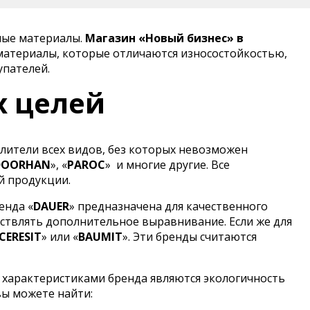
ные материалы.
Магазин «Новый бизнес» в
материалы, которые отличаются износостойкостью,
упателей.
х целей
лители всех видов, без которых невозможен
DOORHAN
», «
PAROC
»
и многие другие. Все
й продукции.
енда «
DAUER
» предназначена для качественного
ствлять дополнительное выравнивание. Если же для
CERESIT
» или «
BAUMIT
». Эти бренды считаются
 характеристиками бренда являются экологичность
вы можете найти: