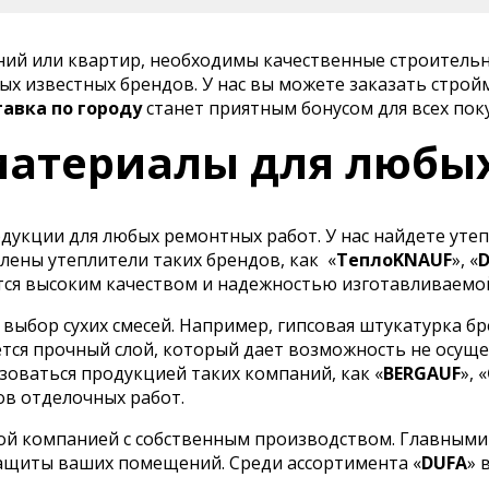
ений или квартир, необходимы качественные строитель
х известных брендов. У нас вы можете заказать строй
тавка по городу
станет приятным бонусом для всех пок
атериалы для любы
укции для любых ремонтных работ. У нас найдете утеп
лены утеплители таких брендов, как
«
ТеплоKNAUF
», «
ся высоким качеством и надежностью изготавливаемо
ыбор сухих смесей. Например, гипсовая штукатурка бр
тся прочный слой, который дает возможность не осуще
оваться продукцией таких компаний, как «
BERGAUF
», «
ов отделочных работ.
ой компанией с собственным производством. Главными
ащиты ваших помещений. Среди ассортимента «
DUFA
» 