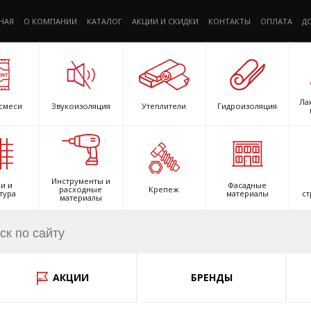
НАЯ
О КОМПАНИИ
КАТАЛОГ
АКЦИИ И СКИДКИ
КОНТАКТЫ
ОПЛАТА
Д
Ла
смеси
Звукоизоляция
Утеплители
Гидроизоляция
Инструменты и
и и
Фасадные
расходные
Крепеж
тура
материалы
ст
материалы
АКЦИИ
БРЕНДЫ