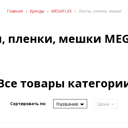
Главная
›
Бренды
›
MEGAFLEX
›
Ленты, пленки, мешки
, пленки, мешки ME
Все товары категори
Название
Цена
Сортировать по: