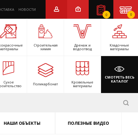
ОСТАВКА
НОВОСТИ
0
0
кокрасочные
Строительная
Дренаж и
Кладочные
материалы
химия
водоотвод
материалы
СМОТРЕТЬ ВЕСЬ
КАТАЛОГ
Сухое
Кровельные
Поликарбонат
роительство
материалы
НАШИ ОБЪЕКТЫ
ПОЛЕЗНЫЕ ВИДЕО