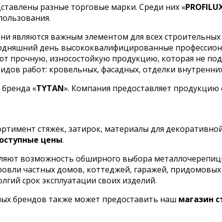
ставлены разные торговые марки. Среди них «
PROFILU
пользования.
ни являются важным элементом для всех строительных 
сегодняшний день высококвалифицированные профессио
кают прочную, износостойкую продукцию, которая не п
дов работ: кровельных, фасадных, отделки внутренних 
 бренда «
TYTAN
». Компания предоставляет продукцию
сортимент стяжек, затирок, материалы для декоративно
оступные цены
.
ляют возможность обширного выбора металлочерепицы 
кровли частных домов, коттеджей, гаражей, придомовы
олгий срок эксплуатации своих изделий.
ных брендов также может предоставить наш
магазин 