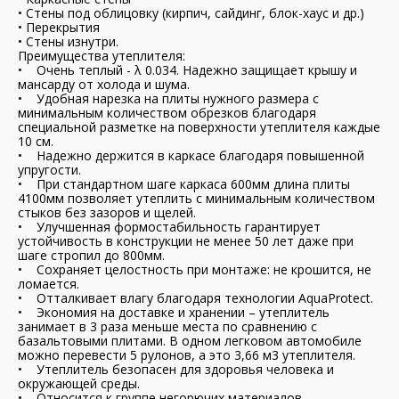
• Стены под облицовку (кирпич, сайдинг, блок-хаус и др.)
• Перекрытия
• Стены изнутри.
Преимущества утеплителя:
• Очень теплый - λ 0.034. Надежно защищает крышу и
мансарду от холода и шума.
• Удобная нарезка на плиты нужного размера с
минимальным количеством обрезков благодаря
специальной разметке на поверхности утеплителя каждые
10 см.
• Надежно держится в каркасе благодаря повышенной
упругости.
• При стандартном шаге каркаса 600мм длина плиты
4100мм позволяет утеплить с минимальным количеством
стыков без зазоров и щелей.
• Улучшенная формостабильность гарантирует
устойчивость в конструкции не менее 50 лет даже при
шаге стропил до 800мм.
• Сохраняет целостность при монтаже: не крошится, не
ломается.
• Отталкивает влагу благодаря технологии AquaProtect.
• Экономия на доставке и хранении – утеплитель
занимает в 3 раза меньше места по сравнению с
базальтовыми плитами. В одном легковом автомобиле
можно перевести 5 рулонов, а это 3,66 м3 утеплителя.
• Утеплитель безопасен для здоровья человека и
окружающей среды.
• Относится к группе негорючих материалов.