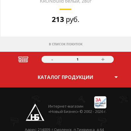
KRONbuild белый, 280г
213
руб.
В СПИСОК ПОКУПОК
-
+
1
КАТАЛОГ ПРОДУКЦИИ
ЗА
ЧЕСТНЫЙ
Интернет-магазин
БИЗНЕС
«Новый Бизнес» © 2002 - 2026 г.
Адрес: 214009, г.Смоленск, п.Тихвинка, д.64