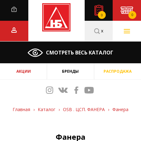
0
0
x
СМОТРЕТЬ ВЕСЬ КАТАЛОГ
АКЦИИ
БРЕНДЫ
РАСПРОДАЖА
Главная
›
Каталог
›
OSB . ЦСП. ФАНЕРА
›
Фанера
Фанера